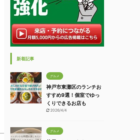
新着記事
グルメ
神戸市東灘区のランチお
すすめ9選！個室でゆっ
くりできるお店も
2026/4/4
グルメ