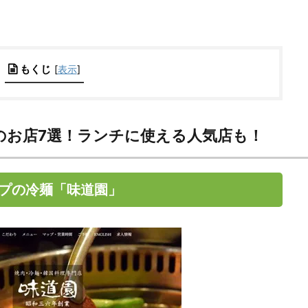
もくじ
[
表示
]
のお店7選！ランチに使える人気店も！
プの冷麺「味道園」