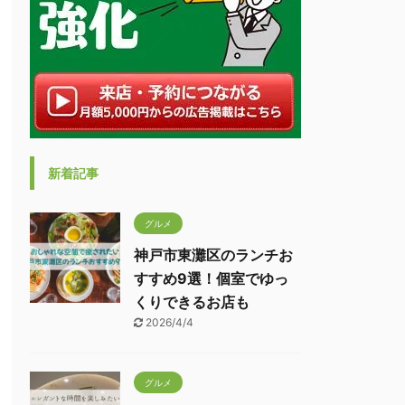
新着記事
グルメ
神戸市東灘区のランチお
すすめ9選！個室でゆっ
くりできるお店も
2026/4/4
グルメ