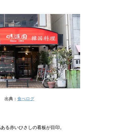
出典：
食べログ
感ある赤いひさしの看板が目印。