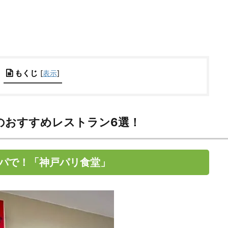
もくじ
[
表示
]
のおすすめレストラン6選！
パで！「神戸パリ食堂」