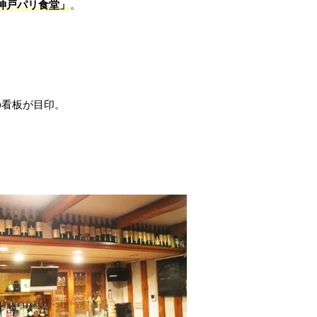
神戸パリ食堂」
。
の看板が目印。