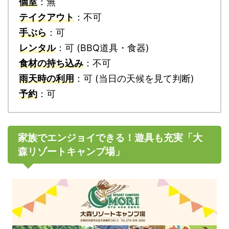
個室
：無
テイクアウト
：不可
手ぶら
：可
レンタル
：可 (BBQ道具・食器)
食材の持ち込み
：不可
雨天時の利用
：可 (当日の天候を見て判断)
予約
：可
家族でエンジョイできる！遊具も充実「大
森リゾートキャンプ場」