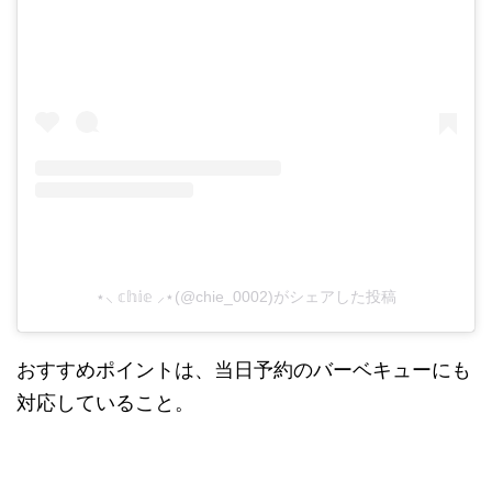
⋆⸜ 𝕔𝕙𝕚𝕖 ⸝⋆(@chie_0002)がシェアした投稿
おすすめポイントは、当日予約のバーベキューにも
対応していること。