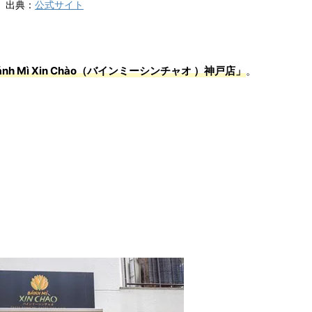
出典：
公式サイト
ánh Mì Xin Chào（バインミーシンチャオ ）神戸店」
。