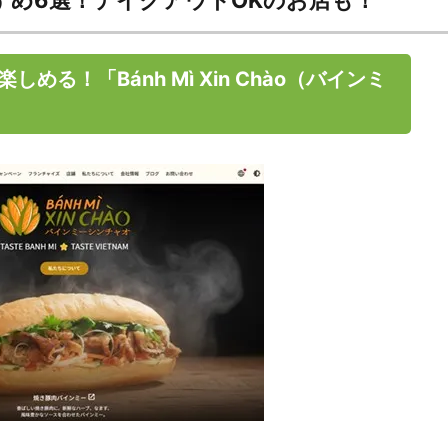
すめ6選！テイクアウトOKのお店も！
る！「Bánh Mì Xin Chào（バインミ