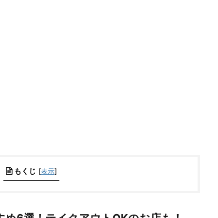
もくじ
[
表示
]