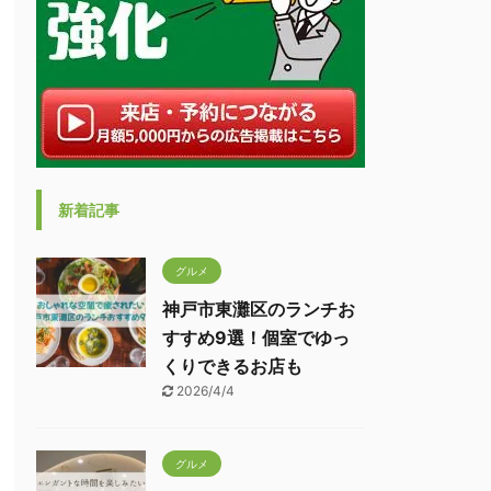
新着記事
グルメ
神戸市東灘区のランチお
すすめ9選！個室でゆっ
くりできるお店も
2026/4/4
グルメ