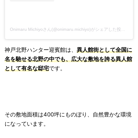
Onimaru Michiyoさん(@onimaru.michiyo)がシェアした投稿
-
20
神戸北野ハンター迎賓館は、
異人館街として全国に
名を馳せる北野の中でも、広大な敷地を誇る異人館
として有名な邸宅
です。
その敷地面積は400坪にものぼり、自然豊かな環境
になっています。