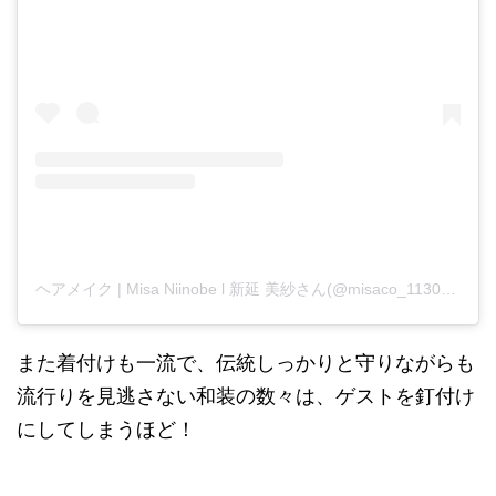
ヘアメイク | Misa Niinobe l 新延 美紗さん(@misaco_1130)がシェアした投稿
また着付けも一流で、伝統しっかりと守りながらも
流行りを見逃さない和装の数々は、ゲストを釘付け
にしてしまうほど！