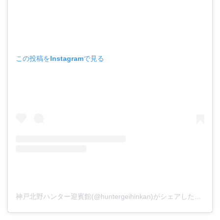
この投稿をInstagramで見る
神戸北野ハンター迎賓館(@huntergeihinkan)がシェアした投稿
-
2