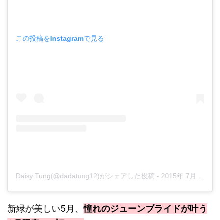
この投稿をInstagramで見る
Daisy Tung(@dadatung12)がシェアした投稿
-
2015年 7月月4日午後7時41分PDT
新緑が美しい5月、
憧れのジューンブライドが叶う