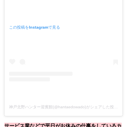
この投稿をInstagramで見る
神戸北野ハンター迎賓館(@hantaedowado)がシェアした投稿
-
2
サービス業などで平日がお休みの仕事をしているカ