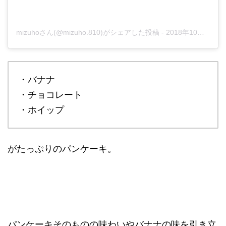
mizuhoさん(@mizuho.810)がシェアした投稿
-
2018年10月月17日午後10時09分PDT
・バナナ
・チョコレート
・ホイップ
がたっぷりのパンケーキ。
パンケーキそのものの味わいやバナナの味を引き立