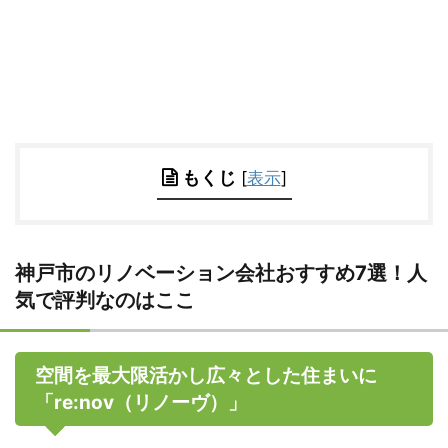
もくじ
[
表示
]
神戸市のリノベーション会社おすすめ7選！人
気で評判なのはここ
空間を最大限活かし広々とした住まいに
「re:nov（リノーヴ）」