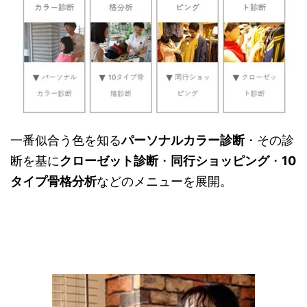
一番似合う色を知る
パーソナルカラー診断
・その診
断を基に
クローゼット診断
・
同行ショッピング
・
10
タイプ骨格分析
などのメニューを展開。