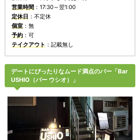
営業時間
：17:30～翌1:00
定休日
：不定休
個室
：無
予約
：可
テイクアウト
：記載無し
デートにぴったりなムード満点のバー「Bar
USHIO（バー ウシオ）」