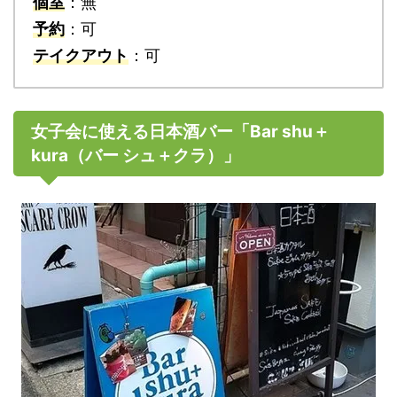
個室
：無
予約
：可
テイクアウト
：可
女子会に使える日本酒バー「Bar shu＋
kura（バー シュ＋クラ）」