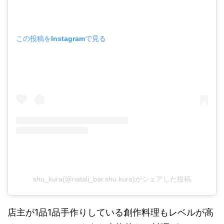
この投稿をInstagramで見る
shu_kura(@natali_bar.shu.kura)がシェアした投稿
店主が1品1品手作りしている創作料理もレベルが高