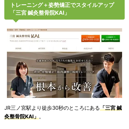
トレーニング＋姿勢矯正でスタイルアップ
「三宮 鍼灸整骨院KAI」
JR三ノ宮駅より徒歩30秒のところにある
「三宮 鍼
灸整骨院KAI」
。