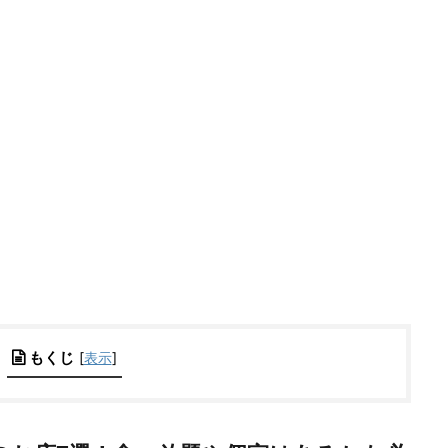
もくじ
[
表示
]