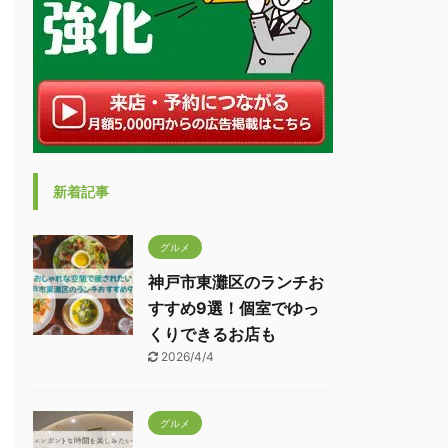
新着記事
グルメ
神戸市東灘区のランチお
すすめ9選！個室でゆっ
くりできるお店も
2026/4/4
グルメ