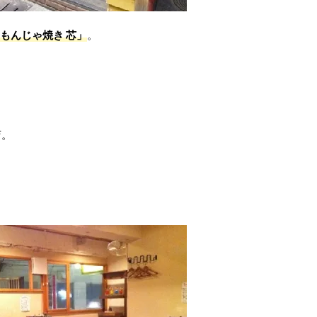
もんじゃ焼き 芯」
。
店。