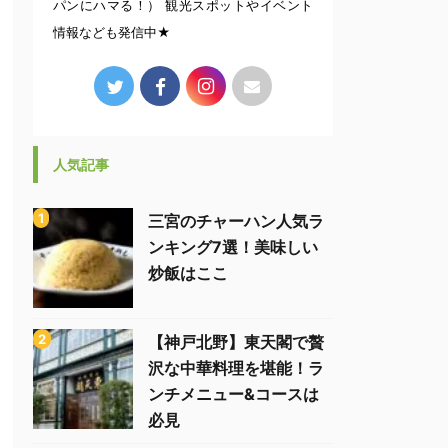
パンにハマる！） 観光スポットやイベント
情報なども発信中★
人気記事
三宮のチャーハン人気ラ
ンキング7選！美味しい
炒飯はここ
【神戸北野】東天閣で贅
沢な中華料理を堪能！ラ
ンチメニュー&コースは
必見