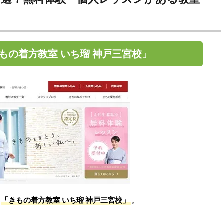
もの着方教室 いち瑠 神戸三宮校」
る
「きもの着方教室 いち瑠 神戸三宮校」
。