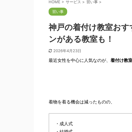
HOME
>
サービス
>
習い事
>
習い事
神戸の着付け教室おす
ンがある教室も！
2026年4月23日
最近女性を中心に人気なのが、
着付け教
着物を着る機会は減ったものの、
・成人式
・結婚式