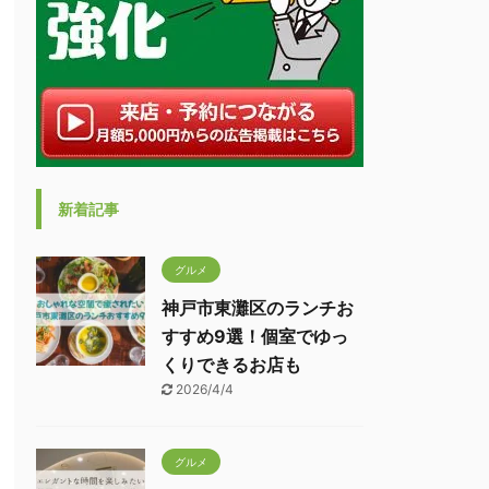
新着記事
グルメ
神戸市東灘区のランチお
すすめ9選！個室でゆっ
くりできるお店も
2026/4/4
グルメ