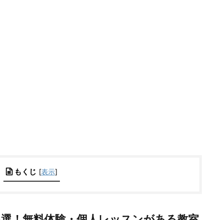
もくじ
[
表示
]
6選！無料体験・個人レッスンがある教室