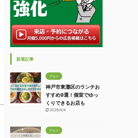
新着記事
グルメ
神戸市東灘区のランチお
すすめ9選！個室でゆっ
くりできるお店も
2026/4/4
グルメ