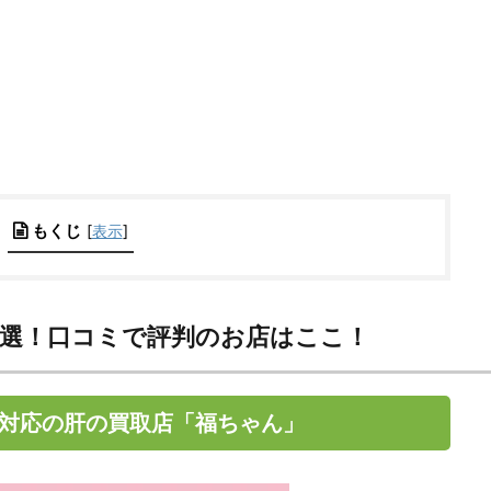
もくじ
[
表示
]
7選！口コミで評判のお店はここ！
心対応の肝の買取店「福ちゃん」