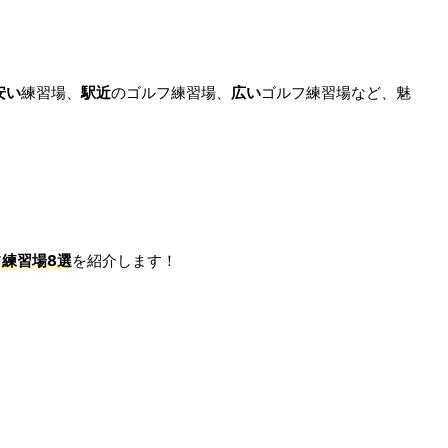
安い
練習場、
駅近
のゴルフ練習場、
広い
ゴルフ練習場など、魅
練習場8選
を紹介します！