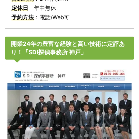
定休日
：年中無休
予約方法
：電話/Web可
開業24年の豊富な経験と高い技術に定評あ
り！「SDI探偵事務所 神戸」