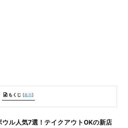
もくじ
[
表示
]
ボウル人気7選！テイクアウトOKの新店