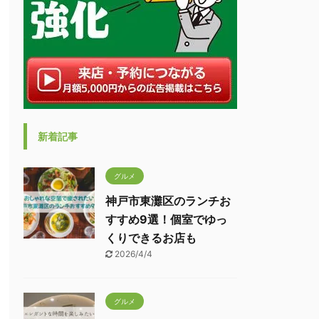
新着記事
グルメ
神戸市東灘区のランチお
すすめ9選！個室でゆっ
くりできるお店も
2026/4/4
グルメ