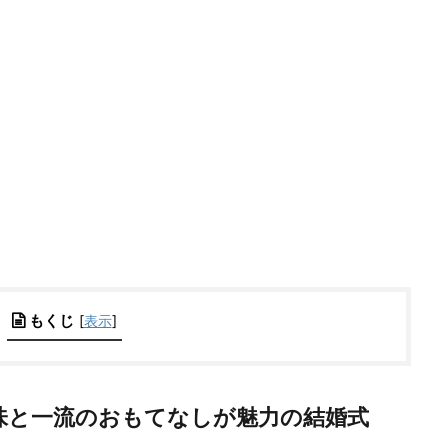
もくじ
[
表示
]
味と一流のおもてなしが魅力の結婚式