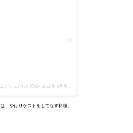
an.2012)がシェアした投稿
-
2019年 9月月20日午後4時43分PDT
力は、やはりゲストをもてなす料理。