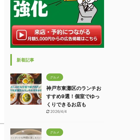
新着記事
グルメ
神戸市東灘区のランチお
すすめ9選！個室でゆっ
くりできるお店も
2026/4/4
グルメ