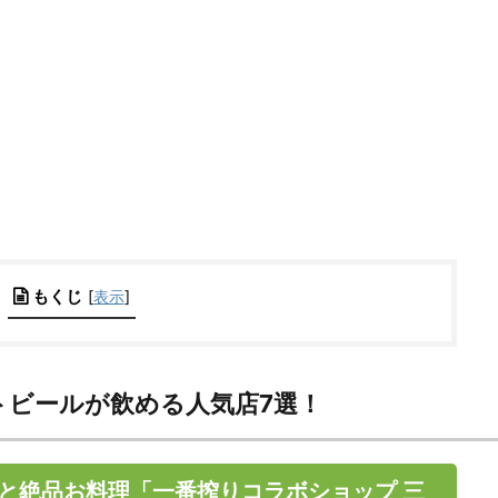
もくじ
[
表示
]
トビールが飲める人気店7選！
と絶品お料理「一番搾りコラボショップ 三