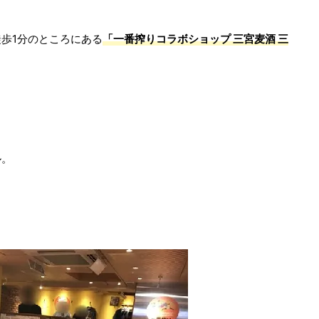
歩1分のところにある
「一番搾りコラボショップ 三宮麦酒 三
ル。