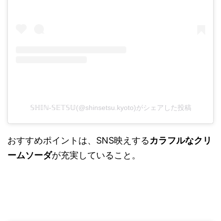
𝕊ℍ𝕀ℕ-𝕊𝔼𝕋𝕊𝕌(@shinsetsu.kyoto)がシェアした投稿
おすすめポイントは、SNS映えする
カラフルなクリ
ームソーダ
が充実していること。