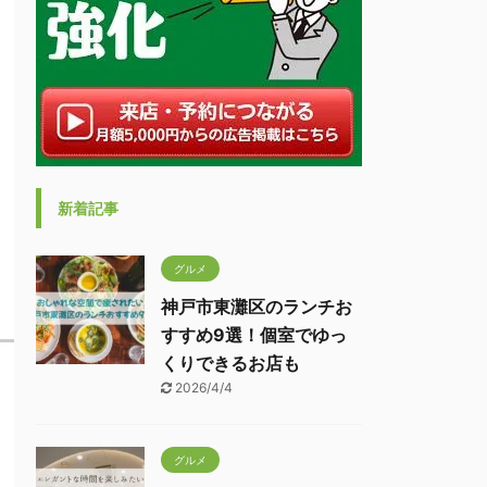
新着記事
グルメ
神戸市東灘区のランチお
すすめ9選！個室でゆっ
くりできるお店も
2026/4/4
グルメ