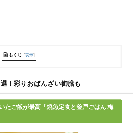
もくじ
[
表示
]
8選！彩りおばんざい御膳も
いたご飯が最高「焼魚定食と釜戸ごはん 梅