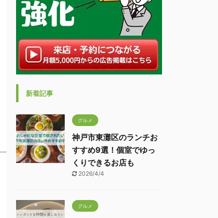
新着記事
グルメ
神戸市東灘区のランチお
すすめ9選！個室でゆっ
くりできるお店も
2026/4/4
グルメ