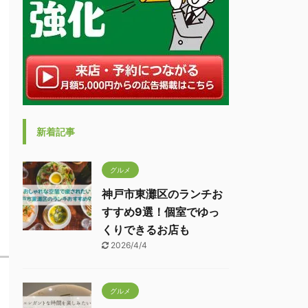
新着記事
グルメ
神戸市東灘区のランチお
すすめ9選！個室でゆっ
くりできるお店も
2026/4/4
グルメ