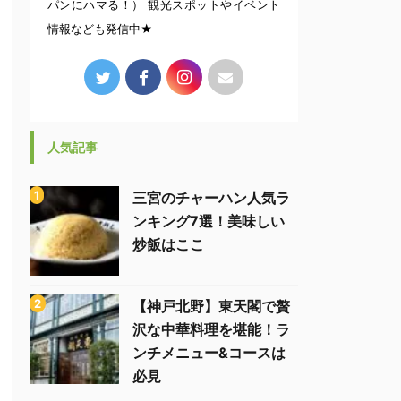
パンにハマる！） 観光スポットやイベント
情報なども発信中★
人気記事
三宮のチャーハン人気ラ
ンキング7選！美味しい
炒飯はここ
【神戸北野】東天閣で贅
沢な中華料理を堪能！ラ
ンチメニュー&コースは
必見