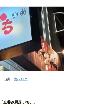
出典：
食べログ
「立呑み厨房 いち」
。