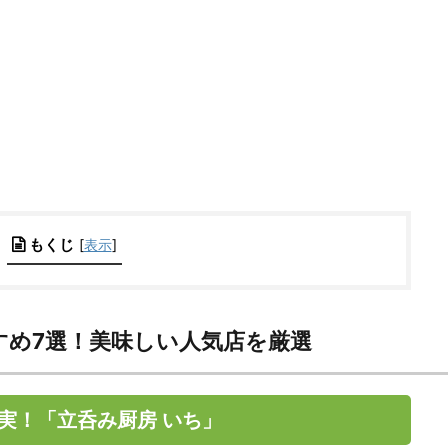
もくじ
[
表示
]
すめ7選！美味しい人気店を厳選
実！「立呑み厨房 いち」