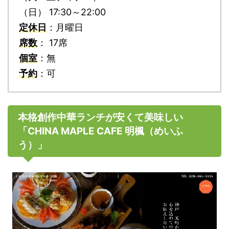
（日） 17:30～22:00
定休日
：月曜日
席数
： 17席
個室
：無
予約
：可
本格創作中華ランチが安くて美味しい
「CHINA MAPLE CAFE 明楓（めいふ
う）」