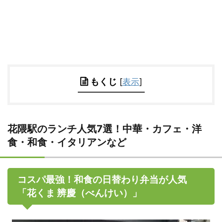
もくじ
[
表示
]
花隈駅のランチ人気7選！中華・カフェ・洋
食・和食・イタリアンなど
コスパ最強！和食の日替わり弁当が人気
「花くま 辨慶（べんけい）」