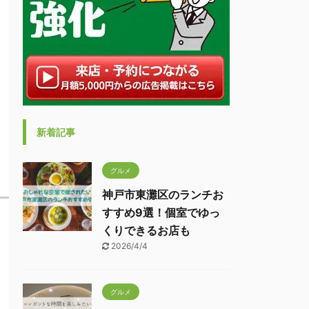
新着記事
グルメ
神戸市東灘区のランチお
すすめ9選！個室でゆっ
くりできるお店も
2026/4/4
グルメ