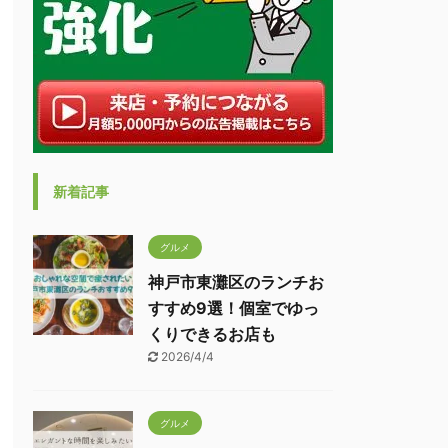
新着記事
グルメ
神戸市東灘区のランチお
すすめ9選！個室でゆっ
くりできるお店も
2026/4/4
グルメ