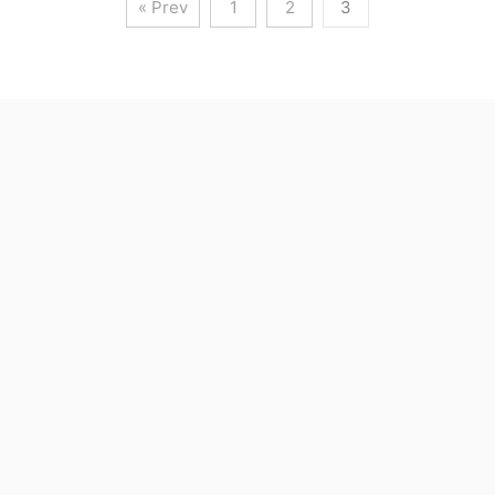
« Prev
1
2
3