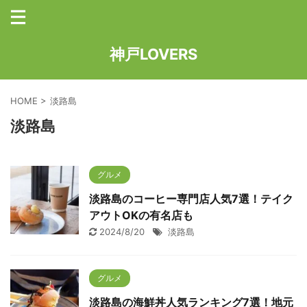
神戸LOVERS
HOME
>
淡路島
淡路島
グルメ
淡路島のコーヒー専門店人気7選！テイク
アウトOKの有名店も
2024/8/20
淡路島
グルメ
淡路島の海鮮丼人気ランキング7選！地元