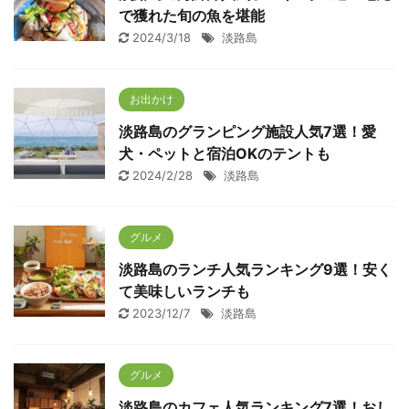
で獲れた旬の魚を堪能
2024/3/18
淡路島
お出かけ
淡路島のグランピング施設人気7選！愛
犬・ペットと宿泊OKのテントも
2024/2/28
淡路島
グルメ
淡路島のランチ人気ランキング9選！安く
て美味しいランチも
2023/12/7
淡路島
グルメ
淡路島のカフェ人気ランキング7選！おし