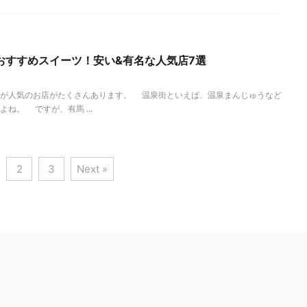
おすすめスイーツ！安い&有名な人気店7選
ツが人気のお店がたくさんあります。 温泉街といえば、温泉まんじゅうなど
ね。 ですが、有馬 ...
2
3
Next »