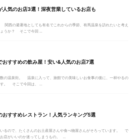
が人気のお店3選！深夜営業しているお店も
。 関西の避暑地としても有名でこれからの季節、有馬温泉を訪れたいと考え
うか？ そこで今回 ...
でおすすめの飲み屋！安い&人気のお店7選
有数の温泉街。 温泉に入って、旅館での美味しいお食事の後に、一杯やるの
。 そこで今回は、 ...
のおすすめレストラン！人気ランキング5選
ているので、たくさんのお土産屋さんや食べ物屋さんがそろっています。 で
店がいいのか迷ってしまうもの。 ...