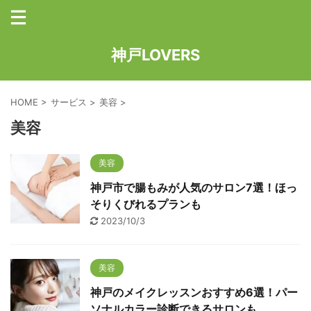
神戸LOVERS
HOME
>
サービス
>
美容
>
美容
美容
神戸市で腸もみが人気のサロン7選！ほっ
そりくびれるプランも
2023/10/3
美容
神戸のメイクレッスンおすすめ6選！パー
ソナルカラー診断できるサロンも