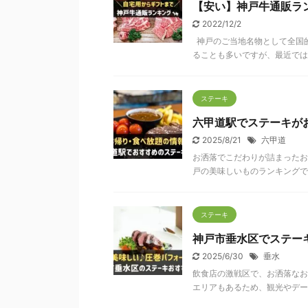
【安い】神戸牛通販ラ
2022/12/2
神戸のご当地名物として全国的
ることも多いですが、最近ではお
ステーキ
六甲道駅でステーキが
2025/8/21
六甲道
お洒落でこだわりが詰まった
戸の美味しいものランキングで上
ステーキ
神戸市垂水区でステー
2025/6/30
垂水
飲食店の激戦区で、お洒落な
エリアもあるため、観光やデート