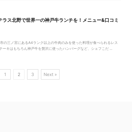
テラス北野で世界一の神戸牛ランチを！メニュー&口コミ
市の三ノ宮にあるA4ランク以上の牛肉のみを使った料理が食べられるレス
テーキはもちろん神戸牛を贅沢に使ったハンバーグなど、シェフこだ ...
1
2
3
Next »