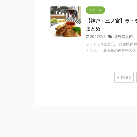
ステーキ
【神戸・三ノ宮】ラ・
まとめ
2022/7/5
北野異人館
ラ・テラス北野は、兵庫県神戸
トラン。 最高級の神戸牛のス
« Prev