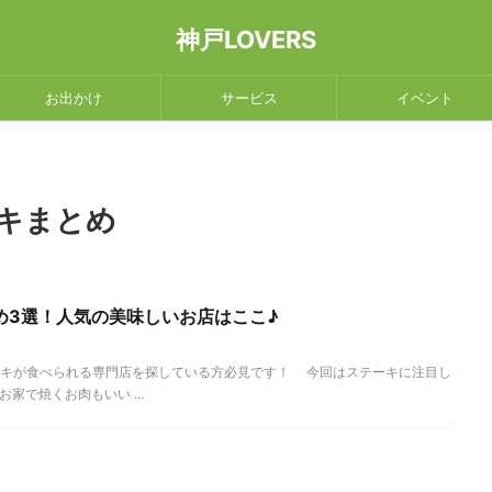
神戸LOVERS
お出かけ
サービス
イベント
キまとめ
め3選！人気の美味しいお店はここ♪
ーキが食べられる専門店を探している方必見です！ 今回はステーキに注目し
家で焼くお肉もいい ...