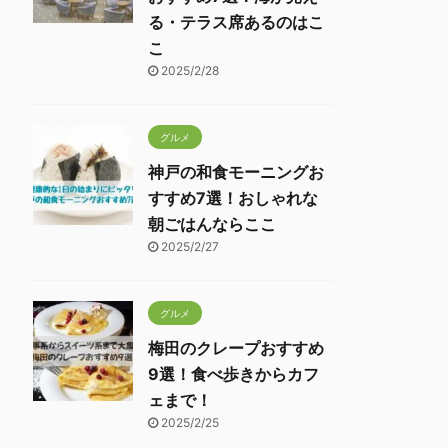
る・テラス席あるのはこ
こ
2025/2/28
グルメ
神戸の和食モーニングお
すすめ7選！おしゃれな
朝ごはんならここ
2025/2/27
グルメ
梅田のクレープおすすめ
9選！食べ歩きからカフ
ェまで！
2025/2/25