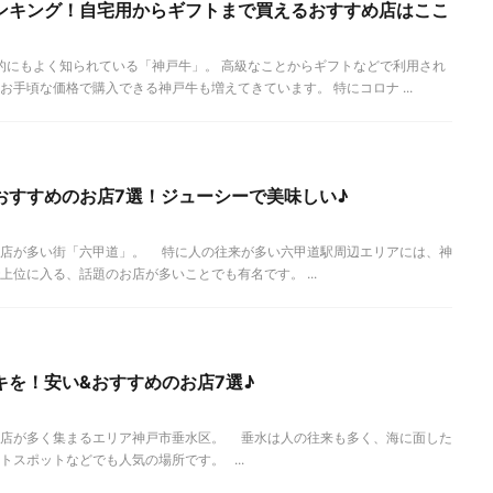
ンキング！自宅用からギフトまで買えるおすすめ店はここ
にもよく知られている「神戸牛」。 高級なことからギフトなどで利用され
手頃な価格で購入できる神戸牛も増えてきています。 特にコロナ ...
おすすめのお店7選！ジューシーで美味しい♪
お店が多い街「六甲道」。 特に人の往来が多い六甲道駅周辺エリアには、神
位に入る、話題のお店が多いことでも有名です。 ...
キを！安い&おすすめのお店7選♪
お店が多く集まるエリア神戸市垂水区。 垂水は人の往来も多く、海に面した
スポットなどでも人気の場所です。 ...